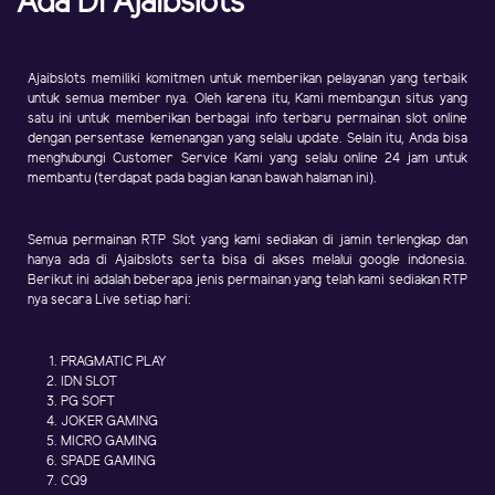
Ada Di Ajaibslots
Ajaibslots memiliki komitmen untuk memberikan pelayanan yang terbaik
untuk semua member nya. Oleh karena itu, Kami membangun situs yang
satu ini untuk memberikan berbagai info terbaru permainan slot online
dengan persentase kemenangan yang selalu update. Selain itu, Anda bisa
menghubungi Customer Service Kami yang selalu online 24 jam untuk
membantu (terdapat pada bagian kanan bawah halaman ini).
Semua permainan RTP Slot yang kami sediakan di jamin terlengkap dan
hanya ada di Ajaibslots serta bisa di akses melalui google indonesia.
Berikut ini adalah beberapa jenis permainan yang telah kami sediakan RTP
nya secara Live setiap hari:
PRAGMATIC PLAY
IDN SLOT
PG SOFT
JOKER GAMING
MICRO GAMING
SPADE GAMING
CQ9