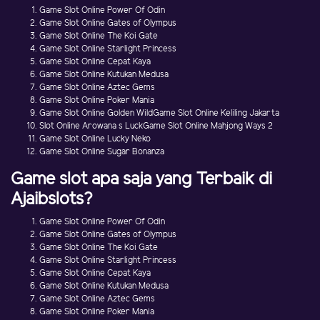
Game Slot Online Power Of Odin
Game Slot Online Gates of Olympus
Game Slot Online The Koi Gate
Game Slot Online Starlight Princess
Game Slot Online Cepat Kaya
Game Slot Online Kutukan Medusa
Game Slot Online Aztec Gems
Game Slot Online Poker Mania
Game Slot Online Golden WildGame Slot Online Keliling Jakarta
Slot Online Arowana s LuckGame Slot Online Mahjong Ways 2
Game Slot Online Lucky Neko
Game Slot Online Sugar Bonanza
Game slot apa saja yang Terbaik di
Ajaibslots?
Game Slot Online Power Of Odin
Game Slot Online Gates of Olympus
Game Slot Online The Koi Gate
Game Slot Online Starlight Princess
Game Slot Online Cepat Kaya
Game Slot Online Kutukan Medusa
Game Slot Online Aztec Gems
Game Slot Online Poker Mania