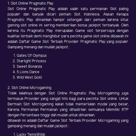
1. Slot Online Pragmatic Play
Slot Online Pragmatic Play adalah salah satu permainan Slot paling
populer dan banyak dicari pemain Slot Indonesia. Alasan Kenapa
Pragmatic Play dimainkan hampir setengah dari pemain karena situs
gaming slot online ini sering memberikan bonus jackpot terbanyak. Oleh
karena itu Pragmatic Play merupakan Game slot terpercaya dengan
kualitas terbaik demi menghibur para pecinta game slot online.dibawah ini
adalah Daftar Game Slot Terbaik Provider Pragmatic Play yang populer
Gampang menang dan mudah jackpot :
Gates Of Olympus
Starlight Princess
Sweet Bonanza
5 Lions Dance
Wild West Gold
2. Slot Online Microgaming
Tidak kalahnya dengan Slot Online Pragmatic Play, Microgaming juga
termasuk Provider yang sangat hits bagi para pecinta Slot online. Untuk
Bermain Slot Microgaming kalian tidak memerlukan modal yang besar,
Karena Permainan Permainan yang dihadirkan semuanya Memiliki RTP
dengan Persentase tinggi dah mudah untuk dimainkan.
dibawah ini adalah Daftar Game Slot Terbaik Provider Microgaming yang
gampang menang dan mudah jackpot :
Lucky TwinsWilds