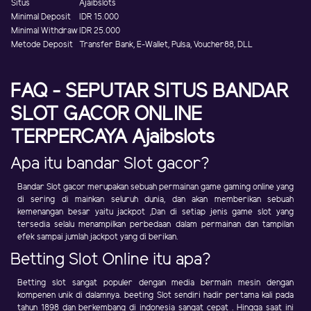
Situs
Ajaibslots
Minimal Deposit
IDR 15.000
Minimal Withdraw
IDR 25.000
Metode Deposit
Transfer Bank, E-Wallet, Pulsa, Voucher88, DLL
FAQ - SEPUTAR SITUS BANDAR
SLOT GACOR ONLINE
TERPERCAYA Ajaibslots
Apa itu bandar Slot gacor?
Bandar Slot gacor merupakan sebuah permainan game gaming online yang
di sering di mainkan seluruh dunia, dan akan memberikan sebuah
kemenangan besar yaitu jackpot ,Dan di setiap jenis game slot yang
tersedia selalu menampilkan perbedaan dalam permainan dan tampilan
efek sampai jumlah jackpot yang di berikan.
Betting Slot Online itu apa?
Betting slot sangat populer dengan media bermain mesin dengan
kompenen unik di dalamnya. beeting Slot sendiri hadir pertama kali pada
tahun 1898 dan berkembang di indonesia sangat cepat . Hingga saat ini