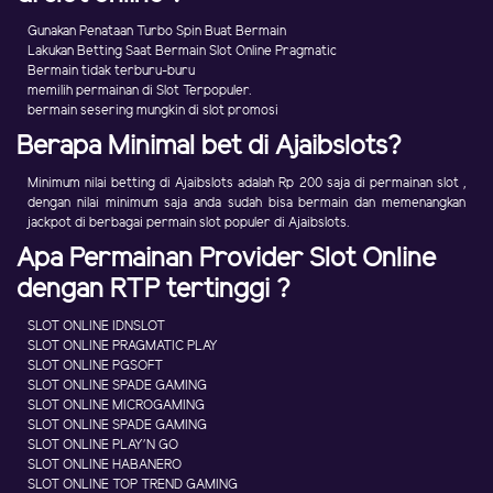
Gunakan Penataan Turbo Spin Buat Bermain
Lakukan Betting Saat Bermain Slot Online Pragmatic
Bermain tidak terburu-buru
memilih permainan di Slot Terpopuler.
bermain sesering mungkin di slot promosi
Berapa Minimal bet di Ajaibslots?
Minimum nilai betting di Ajaibslots adalah Rp 200 saja di permainan slot ,
dengan nilai minimum saja anda sudah bisa bermain dan memenangkan
jackpot di berbagai permain slot populer di Ajaibslots.
Apa Permainan Provider Slot Online
dengan RTP tertinggi ?
SLOT ONLINE IDNSLOT
SLOT ONLINE PRAGMATIC PLAY
SLOT ONLINE PGSOFT
SLOT ONLINE SPADE GAMING
SLOT ONLINE MICROGAMING
SLOT ONLINE SPADE GAMING
SLOT ONLINE PLAY'N GO
SLOT ONLINE HABANERO
SLOT ONLINE TOP TREND GAMING