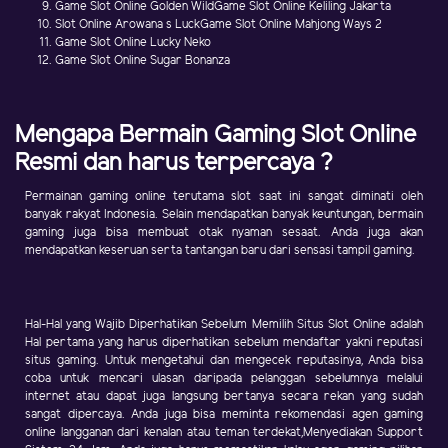
Game Slot Online Golden WildGame Slot Online Keliling Jakarta
Slot Online Arowana s LuckGame Slot Online Mahjong Ways 2
Game Slot Online Lucky Neko
Game Slot Online Sugar Bonanza
Mengapa Bermain Gaming Slot Online
Resmi dan harus terpercaya ?
Permainan gaming online terutama slot saat ini sangat diminati oleh
banyak rakyat Indonesia. Selain mendapatkan banyak keuntungan, bermain
gaming juga bisa membuat otak nyaman sesaat. Anda juga akan
mendapatkan keseruan serta tantangan baru dari sensasi tampil gaming.
Hal-Hal yang Wajib Diperhatikan Sebelum Memilih Situs Slot Online adalah
Hal pertama yang harus diperhatikan sebelum mendaftar yakni reputasi
situs gaming. Untuk mengetahui dan mengecek reputasinya, Anda bisa
coba untuk mencari ulasan daripada pelanggan sebelumnya melalui
internet atau dapat juga langsung bertanya secara rekan yang sudah
sangat dipercaya. Anda juga bisa meminta rekomendasi agen gaming
online langganan dari kenalan atau teman terdekat,Menyediakan Support