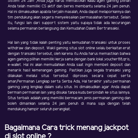
Sistem 24 Jam ,Anda juga harus memastikan kalau agen gaming pilihan
Anda telah memiliki CS aktif dan beres membantu selama 24 jam penuh.
Hal ini dimaksudkan apabila terjalin masalah, Anda dapat melaporkannya dan
tim pendukung akan segera menyelesaikan permasalahan tersebut. Selain
itu, fungsi lain dari support sistem yaitu supaya tidak ada kecurangan
selama permainan berlangsung dan Kemudahan Dalam Bertransaksi.
Hal lain yang tidak kalah penting yaitu kemudahan transaksi untuk proses
withdraw dan deposit. Wakil gaming situs slot online selalu berkaitan erat
dengan transaksi tersebut, oleh karena itu Anda harus memastikan bahwa
agen gaming pilihan memiliki kerja sama dengan bank lokal ,voucher88,qris,
e-wallet. Hal ini akan memudahkan Anda saat ingin membeli deposit dan
menarik hasil kemenangan gaming. Pastikan juga segala transaksi yang
dilakukan melalui situs tersebut diproses secara cepat serta
aman,Permainan Lengkap serta Serba Ada, Hal terakhir yaitu permainan
gaming yang lengkap dalam satu situs. Ini dimaksudkan agar Anda dapat
bermain permainan lain yang disukai tanpa kudu berpindah ke situs lainnya.
Situs terbaik adalah yang memiliki bermacam jenis permainan gaming dan
boleh dimainkan selama 24 jam penuh di mana saja dengan telah
mendukung hampir seluruh perangkat.
Bagaimana Cara trick menang jackpot
di slot online ?