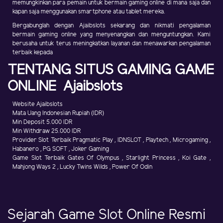
memungkinkan para pemain untuk bermain gaming online di mana saja dan
kapan saja menggunakan smartphone atau tablet mereka.
Bergabunglah dengan Ajaibslots sekarang dan nikmati pengalaman
bermain gaming online yang menyenangkan dan menguntungkan. Kami
berusaha untuk terus meningkatkan layanan dan menawarkan pengalaman
terbaik kepada
TENTANG SITUS GAMING GAME
ONLINE Ajaibslots
Website Ajaibslots
Mata Uang Indonesian Rupiah (IDR)
Min Deposit 5.000 IDR
Min Withdraw 25.000 IDR
Provider Slot Terbaik Pragmatic Play , IDNSLOT , Playtech , Microgaming ,
Habanero , PG SOFT , Joker Gaming
Game Slot Terbaik Gates Of Olympus , Starlight Princess , Koi Gate ,
Mahjong Ways 2 , Lucky Twins Wilds , Power Of Odin
Sejarah Game Slot Online Resmi