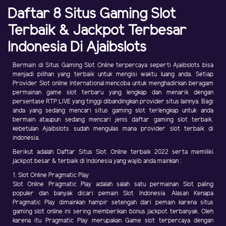
Daftar 8 Situs Gaming Slot
Terbaik & Jackpot Terbesar
Indonesia Di Ajaibslots
Bermain di Situs Gaming Slot Online terpercaya seperti Ajaibslots bisa
menjadi pilihan yang terbaik untuk mengisi waktu luang anda. Setiap
Provider Slot online International mencoba untuk menghadirkan beragam
permainan game slot terbaru yang lengkap dan menarik dengan
persentase RTP LIVE yang tinggi dibandingkan provider situs lainnya. Bagi
anda yang sedang mencari situs gaming slot terlengkap untuk anda
bermain ataupun sedang mencari jenis daftar gaming slot terbaik.
kebetulan Ajaibslots sudah mengulas mana provider slot terbaik di
indonesia.
Berikut adalah Daftar Situs Slot Online terbaik 2022 serta memiliki
jackpot besar & terbaik di Indonesia yang wajib anda mainkan :
1. Slot Online Pragmatic Play
Slot Online Pragmatic Play adalah salah satu permainan Slot paling
populer dan banyak dicari pemain Slot Indonesia. Alasan Kenapa
Pragmatic Play dimainkan hampir setengah dari pemain karena situs
gaming slot online ini sering memberikan bonus jackpot terbanyak. Oleh
karena itu Pragmatic Play merupakan Game slot terpercaya dengan