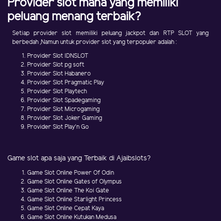
Provider slot mana yang memiliki
peluang menang terbaik?
Setiap provider slot memiliki peluang jackpot dan RTP SLOT yang
berbedah ,Namun untuk provider slot yang terpopuler adalah :
Provider Slot IDNSLOT
Provider Slot pg soft
Provider Slot Habanero
Provider Slot Pragmatic Play
Provider Slot Playtech
Provider Slot Spadegaming
Provider Slot Microgaming
Provider Slot Joker Gaming
Provider Slot Play'n Go
Game slot apa saja yang Terbaik di Ajaibslots?
Game Slot Online Power Of Odin
Game Slot Online Gates of Olympus
Game Slot Online The Koi Gate
Game Slot Online Starlight Princess
Game Slot Online Cepat Kaya
Game Slot Online Kutukan Medusa