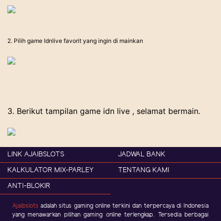
2. Pilih game Idnlive favorit yang ingin di mainkan
3. Berikut tampilan game idn live , selamat bermain.
LINK AJAIBSLOTS
JADWAL BANK
KALKULATOR MIX-PARLEY
TENTANG KAMI
ANTI-BLOKIR
Ajaibslots
adalah situs gaming online terkini dan terpercaya di Indonesia
yang menawarkan pilihan gaming online terlengkap. Tersedia berbagai