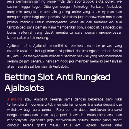
jenis permainan gaming online mulai dari sportsbook, slots, poker, live
casino hingga togel. Dibangun dengan teknologi terbaru, Ajaibslots
menjamin pengalaman bermain gaming online yang aman, nyaman, dan
menguntungkan bagi para pemain. Ajaibslots juga menawarkan bonus dan
promo menarik untuk meningkatkan keseruan dan memberikan nilai
tambah bagi para pemain. Kami memberikan bonus deposit, cashback, dan
bonus referral yang dapat membantu para pemain memperbesar
kesempatan untuk menang.
Ajaibslots atau Ajaibslots memiliki sistem keamanan dan privasi yang
canggih untuk melindungi informasi pribadi dan keuangan member. Selain
itu, kami juga menyediakan layanan customer servise yang siap membantu
selama 24 jam sehari, 7 hari seminggu jika member memiliki pertanyaan
atau masalah saat bermain di Ajaibslots.
Betting Slot Anti Rungkad
Ajaibslots
Ajaibslots
atau Ajaibslot bekerja sama dengan beberapa bank lokal
terkemuka di Indonesia untuk memudahkan proses transaksi deposit dan
withdraw bagi para pemain. Para pemain dapat melakukan transaksi
dengan mudah dan aman tanpa perlu khawatir tentang keamanan dan
kepercayaan. Ajaibslots juga menyediakan aplikasi mobile yang dapat
diunduh secara gratis melalui situs kami. Aplikasi mobile kami