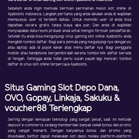
Sebelum anda ingin memulai bermain permainan mesin slot online di
Ajaibslots Indonesia. Langkah pertama yang anda lakukan anda di wajibkan
mempunyai user id terlebih dahulu. Untuk memiliki user id anda bisa
dapatkan secara gratis tanpa biaya apa pun. Dan anda di wajibkan
menyiapakan data resmi pribadi anda untuk mengisi formulir pendaftaran.
Setelah itu anda bisa mengunjungi situs gaming slot online Ajaibslots anda
mengklik tombol daftar. Bagi para pemula yang megunjungi nya dengan pc
atau laptop ada di pojok kanan atas menu daftar nya. Bagi pengguna
mobile atau handphone bergembiralah karena tombol klik daftar berada
di tengah. Sehingga anda tidak perlu susah payah lagi mencari tombol
daftar di situs slot online terpercaya Ajaibslots.
Situs Gaming Slot Depo Dana,
OVO, Gopay, Linkaja, Sakuku &
voucher88 Terlengkap
Seiring dengan kemajuan teknologi yang sangat pesat, saat ini metode
deposit e-commerce sedang memberikan banyak sekali bonus dan promo
yang sangat menarik. Dengan banyaknya bonus dan promo yang
disediakan, bettor dapat melakukan slot depo melalui platform-platform