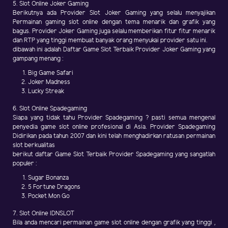
5. Slot Online Joker Gaming
Berikutnya ada Provider Slot Joker Gaming yang selalu menyajikan
Permainan gaming slot online dengan tema menarik dan grafik yang
bagus. Provider Joker Gaming juga selalu memberikan fitur fitur menarik
dan RTP yang tinggi membuat banyak orang menyukai provider satu ini.
dibawah ini adalah Daftar Game Slot Terbaik Provider Joker Gaming yang
gampang menang :
Big Game Safari
Joker Madness
Lucky Streak
6. Slot Online Spadegaming
Siapa yang tidak tahu Provider Spadegaming ? pasti semua mengenal
penyedia game slot online profesional di Asia. Provider Spadegaming
Didirikan pada tahun 2007 dan kini telah menghadirkan ratusan permainan
slot berkualitas
berikut daftar Game Slot Terbaik Provider Spadegaming yang sangatlah
populer :
Sugar Bonanza
5 Fortune Dragons
Pocket Mon Go
7. Slot Online IDNSLOT
Bila anda mencari permainan game slot online dengan grafik yang tinggi ,